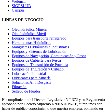
Webmail
SIGESLUB
Campus
LÍNEAS DE NEGOCIO
Oleohidráulica Minera
Oleo hidráulica Móvil
Equipos para transporte refrigerado
Herramientas Hidráulicas
Mangueras Hidráulicas e Industriales
Equipos y Sistemas de Lubricación
Equipos de Navegación, Comunicación y Pesca
Equipos de Cubierta para Pesca
Equipos de Transmisión de Potencia
Equipos de Trituración y Cribado
Lubricación Industrial
Lubricantes para Minería
Soluciones Anti Desgaste
Filtración
Sellado de Fluidos
El cumplimiento del Decreto Legislativo N°1372 y su Reglamento
aprobado por Decreto Supremo N°003-2019-EF, cumplimos con
hacer de público conocimiento que nuestra empresa, poniendo en