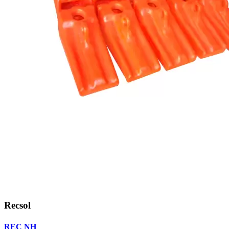
Recsol
REC NH