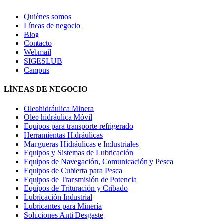
Quiénes somos
Líneas de negocio
Blog
Contacto
Webmail
SIGESLUB
Campus
LÍNEAS DE NEGOCIO
Oleohidráulica Minera
Oleo hidráulica Móvil
Equipos para transporte refrigerado
Herramientas Hidráulicas
Mangueras Hidráulicas e Industriales
Equipos y Sistemas de Lubricación
Equipos de Navegación, Comunicación y Pesca
Equipos de Cubierta para Pesca
Equipos de Transmisión de Potencia
Equipos de Trituración y Cribado
Lubricación Industrial
Lubricantes para Minería
Soluciones Anti Desgaste