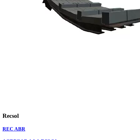
Recsol
REC ABR