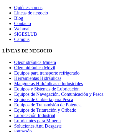
Quiénes somos
Líneas de negocio
Blog
Contacto
Webmail
SIGESLUB
Campus
LÍNEAS DE NEGOCIO
Oleohidráulica Minera
Oleo hidráulica Móvil
Equipos para transporte refrigerado
Herramientas Hidráulicas
Mangueras Hidráulicas e Industriales
Equipos y Sistemas de Lubricación
Equipos de Navegación, Comunicación y Pesca
Equipos de Cubierta para Pesca
Equipos de Transmisión de Potencia
Equipos de Trituración y Cribado
Lubricación Industrial
Lubricantes para Minería
Soluciones Anti Desgaste
Filtración