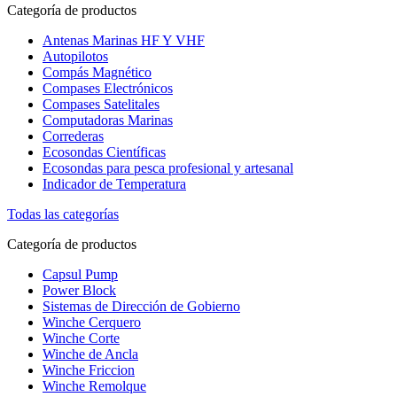
Categoría de productos
Antenas Marinas HF Y VHF
Autopilotos
Compás Magnético
Compases Electrónicos
Compases Satelitales
Computadoras Marinas
Correderas
Ecosondas Científicas
Ecosondas para pesca profesional y artesanal
Indicador de Temperatura
Todas las categorías
Categoría de productos
Capsul Pump
Power Block
Sistemas de Dirección de Gobierno
Winche Cerquero
Winche Corte
Winche de Ancla
Winche Friccion
Winche Remolque