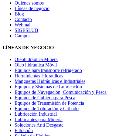
Quiénes somos
Líneas de negocio
Blog
Contacto
Webmail
SIGESLUB
Campus
LÍNEAS DE NEGOCIO
Oleohidráulica Minera
Oleo hidráulica Móvil
Equipos para transporte refrigerado
Herramientas Hidráulicas
Mangueras Hidráulicas e Industriales
Equipos y Sistemas de Lubricación
Equipos de Navegación, Comunicación y Pesca
Equipos de Cubierta para Pesca
Equipos de Transmisión de Potencia
Equipos de Trituración y Cribado
Lubricación Industrial
Lubricantes para Minería
Soluciones Anti Desgaste
Filtración
Sellado de Fluidos