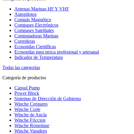
Antenas Marinas HF Y VHF
Autopilotos
Compás Magnético
Compases Electrónicos
Compases Satelitales
Computadoras Marinas
Correderas
Ecosondas Científicas
Ecosondas para pesca profesional y artesanal
Indicador de Temperatura
Todas las categorías
Categoría de productos
Capsul Pump
Power Block
Sistemas de Dirección de Gobierno
Winche Cerquero
Winche Corte
Winche de Ancla
Winche Friccion
Winche Remolque
Winche Varadero