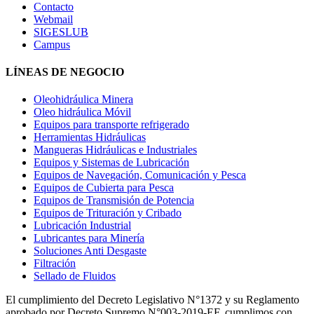
Contacto
Webmail
SIGESLUB
Campus
LÍNEAS DE NEGOCIO
Oleohidráulica Minera
Oleo hidráulica Móvil
Equipos para transporte refrigerado
Herramientas Hidráulicas
Mangueras Hidráulicas e Industriales
Equipos y Sistemas de Lubricación
Equipos de Navegación, Comunicación y Pesca
Equipos de Cubierta para Pesca
Equipos de Transmisión de Potencia
Equipos de Trituración y Cribado
Lubricación Industrial
Lubricantes para Minería
Soluciones Anti Desgaste
Filtración
Sellado de Fluidos
El cumplimiento del Decreto Legislativo N°1372 y su Reglamento
aprobado por Decreto Supremo N°003-2019-EF, cumplimos con