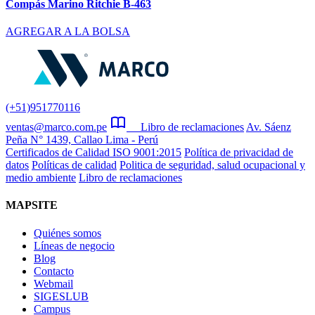
Compás Marino Ritchie B-463
AGREGAR A LA BOLSA
(+51)951770116
ventas@marco.com.pe
Libro de reclamaciones
Av. Sáenz
Peña N° 1439, Callao Lima - Perú
Certificados de Calidad ISO 9001:2015
Política de privacidad de
datos
Políticas de calidad
Politica de seguridad, salud ocupacional y
medio ambiente
Libro de reclamaciones
MAPSITE
Quiénes somos
Líneas de negocio
Blog
Contacto
Webmail
SIGESLUB
Campus