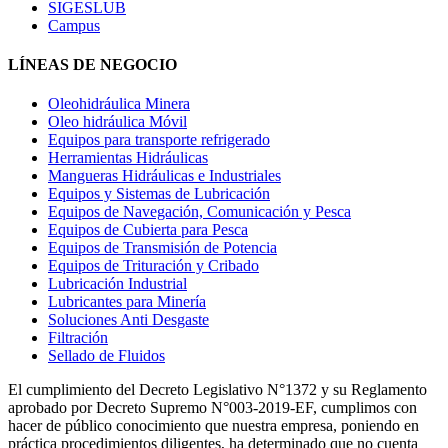
SIGESLUB
Campus
LÍNEAS DE NEGOCIO
Oleohidráulica Minera
Oleo hidráulica Móvil
Equipos para transporte refrigerado
Herramientas Hidráulicas
Mangueras Hidráulicas e Industriales
Equipos y Sistemas de Lubricación
Equipos de Navegación, Comunicación y Pesca
Equipos de Cubierta para Pesca
Equipos de Transmisión de Potencia
Equipos de Trituración y Cribado
Lubricación Industrial
Lubricantes para Minería
Soluciones Anti Desgaste
Filtración
Sellado de Fluidos
El cumplimiento del Decreto Legislativo N°1372 y su Reglamento
aprobado por Decreto Supremo N°003-2019-EF, cumplimos con
hacer de público conocimiento que nuestra empresa, poniendo en
práctica procedimientos diligentes, ha determinado que no cuenta