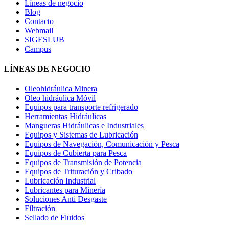
Líneas de negocio
Blog
Contacto
Webmail
SIGESLUB
Campus
LÍNEAS DE NEGOCIO
Oleohidráulica Minera
Oleo hidráulica Móvil
Equipos para transporte refrigerado
Herramientas Hidráulicas
Mangueras Hidráulicas e Industriales
Equipos y Sistemas de Lubricación
Equipos de Navegación, Comunicación y Pesca
Equipos de Cubierta para Pesca
Equipos de Transmisión de Potencia
Equipos de Trituración y Cribado
Lubricación Industrial
Lubricantes para Minería
Soluciones Anti Desgaste
Filtración
Sellado de Fluidos