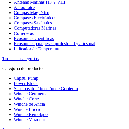
Antenas Marinas HF Y VHF
Autopilotos
Compás Magnético
Compases Electrónicos
Compases Satelitales
Computadoras Marinas
Correderas
Ecosondas Científicas
Ecosondas para pesca profesional y artesanal
Indicador de Temperatura
Todas las categorías
Categoría de productos
Capsul Pump
Power Block
Sistemas de Dirección de Gobierno
Winche Cerquero
Winche Corte
Winche de Ancla
Winche Friccion
Winche Remolque
Winche Varadero