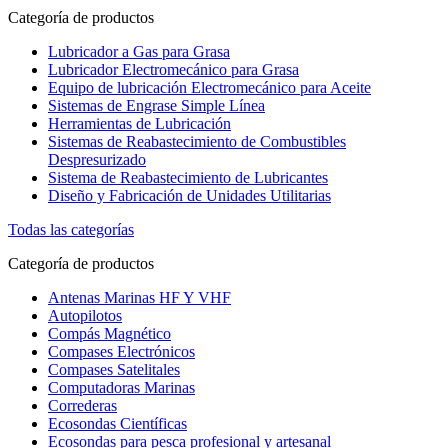
Categoría de productos
Lubricador a Gas para Grasa
Lubricador Electromecánico para Grasa
Equipo de lubricación Electromecánico para Aceite
Sistemas de Engrase Simple Línea
Herramientas de Lubricación
Sistemas de Reabastecimiento de Combustibles
Despresurizado
Sistema de Reabastecimiento de Lubricantes
Diseño y Fabricación de Unidades Utilitarias
Todas las categorías
Categoría de productos
Antenas Marinas HF Y VHF
Autopilotos
Compás Magnético
Compases Electrónicos
Compases Satelitales
Computadoras Marinas
Correderas
Ecosondas Científicas
Ecosondas para pesca profesional y artesanal