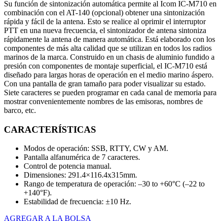
Su función de sintonización automática permite al Icom IC-M710 en
combinación con el AT-140 (opcional) obtener una sintonización
rápida y fácil de la antena. Esto se realice al oprimir el interruptor
PTT en una nueva frecuencia, el sintonizador de antena sintoniza
rápidamente la antena de manera automática. Está elaborado con los
componentes de más alta calidad que se utilizan en todos los radios
marinos de la marca. Construido en un chasis de aluminio fundido a
presión con componentes de montaje superficial, el IC-M710 está
diseñado para largas horas de operación en el medio marino áspero.
Con una pantalla de gran tamaño para poder visualizar su estado.
Siete caracteres se pueden programar en cada canal de memoria para
mostrar convenientemente nombres de las emisoras, nombres de
barco, etc.
CARACTERÍSTICAS
Modos de operación: SSB, RTTY, CW y AM.
Pantalla alfanumérica de 7 caracteres.
Control de potencia manual.
Dimensiones: 291.4×116.4x315mm.
Rango de temperatura de operación: –30 to +60°C (–22 to
+140°F).
Estabilidad de frecuencia: ±10 Hz.
AGREGAR A LA BOLSA