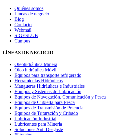
Quiénes somos
Líneas de negocio
Blog
Contacto
Webmail
SIGESLUB
Campus
LÍNEAS DE NEGOCIO
Oleohidráulica Minera
Oleo hidráulica Móvil
Equipos para transporte refrigerado
Herramientas Hidráulicas
Mangueras Hidráulicas e Industriales
Equipos y Sistemas de Lubricación
Equipos de Navegación, Comunicación y Pesca
Equipos de Cubierta para Pesca
Equipos de Transmisión de Potencia
Equipos de Trituración y Cribado
Lubricación Industrial
Lubricantes para Minería
Soluciones Anti Desgaste
Filtración