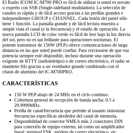
El Radio ICOM IC-M700 PRO es fácil de utilizar si usted es novato
o experto con SSB (Single-sideband modulation). La selección de
canales es rápida y de fácil acceso gracias a las perillas grandes e
independientes GROUP y CHANNEL. Cada botón del panel sólo
tiene 1 función. La pantalla grande y de fácil lectura muestra a
simple vista el canal (o la frecuencia) y el estado de operación. La
nueva pantalla LCD de color verde es fácil de leer bajo la luz directa
del sol, pero no es tan brillante para operaciones nocturnas. El
potente transmisor de 150W (PEP) ofrece comunicaciones de larga
distancia en las que usted puede confiar. Para cerciorarse de que esa
potencia siempre esté disponible, incluso durante una operación
exigente de RTTY (radioteletipo) o de correo electrónico, el radio se
mantiene frío gracias a un ventilador grande combinado con el
chasis de aluminio del IC-M700PRO.
CARACTERÍSTICAS
150 W PEP abajo de 24 MHz en el ciclo continuo.
Cobertura general de recepción de banda ancha: 0.5 a
29.9999MHz.
Perilla de canal/frecuencia que permite al usuario sintonizar
frecuencias específicas alrededor del canal de memoria.
Disponibilidad de conector NMEA más 2 conectores DIN
para conexión de equipo externo, tal como un amplificador
lineal, terminal FSK, módem de correo electrónico, etc.