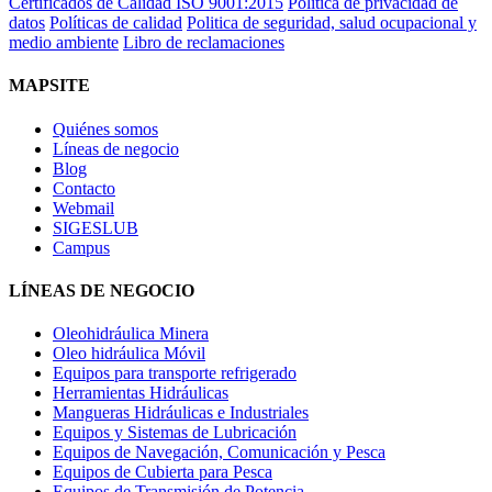
Certificados de Calidad ISO 9001:2015
Política de privacidad de
datos
Políticas de calidad
Politica de seguridad, salud ocupacional y
medio ambiente
Libro de reclamaciones
MAPSITE
Quiénes somos
Líneas de negocio
Blog
Contacto
Webmail
SIGESLUB
Campus
LÍNEAS DE NEGOCIO
Oleohidráulica Minera
Oleo hidráulica Móvil
Equipos para transporte refrigerado
Herramientas Hidráulicas
Mangueras Hidráulicas e Industriales
Equipos y Sistemas de Lubricación
Equipos de Navegación, Comunicación y Pesca
Equipos de Cubierta para Pesca
Equipos de Transmisión de Potencia