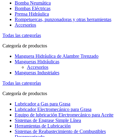
Bomba Neumática
Bombas Eléctricas
Prensa Hidráulica
Rompetuercas, punzonadoras y otras herramientas
Accesorios
Todas las categorías
Categoría de productos
Manguera Hidráulica de Alambre Trenzado
Mangueras Hidráulicas
Accesorios
Mangueras Industriales
Todas las categorías
Categoría de productos
Lubricador a Gas para Grasa
Lubricador Electromecánico para Grasa
Equipo de lubricación Electromecánico para Aceite
Sistemas de Engrase Simple Línea
Herramientas de Lubricación
Sistemas de Reabastecimiento de Combustibles
Despresurizado