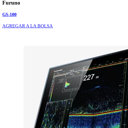
Furuno
GS-100
AGREGAR A LA BOLSA