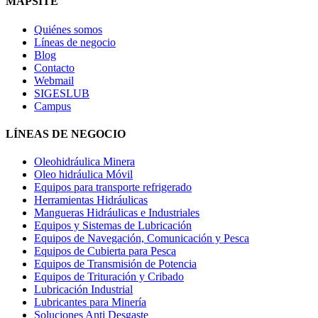
MAPSITE
Quiénes somos
Líneas de negocio
Blog
Contacto
Webmail
SIGESLUB
Campus
LÍNEAS DE NEGOCIO
Oleohidráulica Minera
Oleo hidráulica Móvil
Equipos para transporte refrigerado
Herramientas Hidráulicas
Mangueras Hidráulicas e Industriales
Equipos y Sistemas de Lubricación
Equipos de Navegación, Comunicación y Pesca
Equipos de Cubierta para Pesca
Equipos de Transmisión de Potencia
Equipos de Trituración y Cribado
Lubricación Industrial
Lubricantes para Minería
Soluciones Anti Desgaste