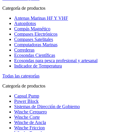
Categoría de productos
Antenas Marinas HF Y VHF
Autopilotos
Compás Magnético
Compases Electrónicos
Compases Satelitales
Computadoras Marinas
Correderas
Ecosondas Científicas
Ecosondas para pesca profesional y artesanal
Indicador de Temperatura
Todas las categorías
Categoría de productos
Capsul Pump
Power Block
Sistemas de Dirección de Gobierno
Winche Cerquero
Winche Corte
Winche de Ancla
Winche Friccion