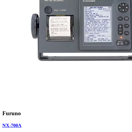
Furuno
NX-700A