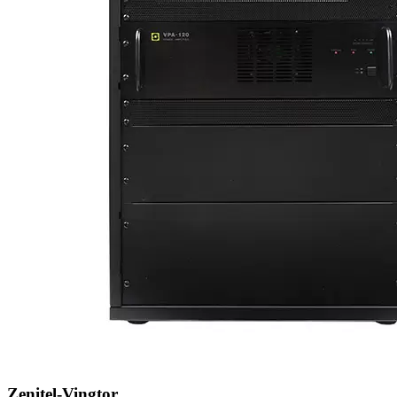
Zenitel-Vingtor