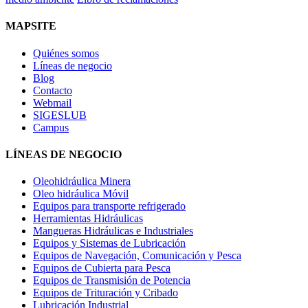
MAPSITE
Quiénes somos
Líneas de negocio
Blog
Contacto
Webmail
SIGESLUB
Campus
LÍNEAS DE NEGOCIO
Oleohidráulica Minera
Oleo hidráulica Móvil
Equipos para transporte refrigerado
Herramientas Hidráulicas
Mangueras Hidráulicas e Industriales
Equipos y Sistemas de Lubricación
Equipos de Navegación, Comunicación y Pesca
Equipos de Cubierta para Pesca
Equipos de Transmisión de Potencia
Equipos de Trituración y Cribado
Lubricación Industrial