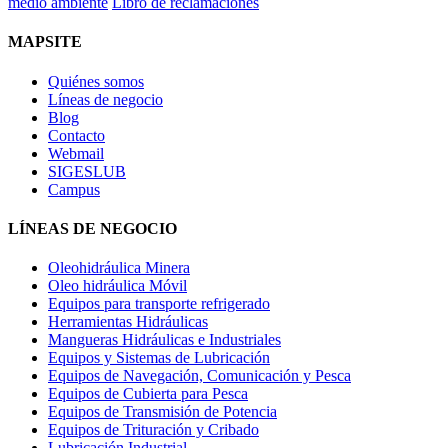
medio ambiente
Libro de reclamaciones
MAPSITE
Quiénes somos
Líneas de negocio
Blog
Contacto
Webmail
SIGESLUB
Campus
LÍNEAS DE NEGOCIO
Oleohidráulica Minera
Oleo hidráulica Móvil
Equipos para transporte refrigerado
Herramientas Hidráulicas
Mangueras Hidráulicas e Industriales
Equipos y Sistemas de Lubricación
Equipos de Navegación, Comunicación y Pesca
Equipos de Cubierta para Pesca
Equipos de Transmisión de Potencia
Equipos de Trituración y Cribado
Lubricación Industrial