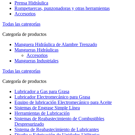
Prensa Hidráulica
Rompetuercas, punzonadoras y otras herramientas
Accesorios
Todas las categorías
Categoría de productos
Manguera Hidráulica de Alambre Trenzado
Mangueras Hidráulicas
Accesorios
Mangueras Industriales
Todas las categorías
Categoría de productos
Lubricador a Gas para Grasa
Lubricador Electromecánico para Grasa
Equipo de lubricación Electromecánico para Aceite
Sistemas de Engrase Simple Línea
Herramientas de Lubricación
Sistemas de Reabastecimiento de Combustibles
Despresurizado
Sistema de Reabastecimiento de Lubricantes
Diseño y Fabricación de Unidades Utilitarias