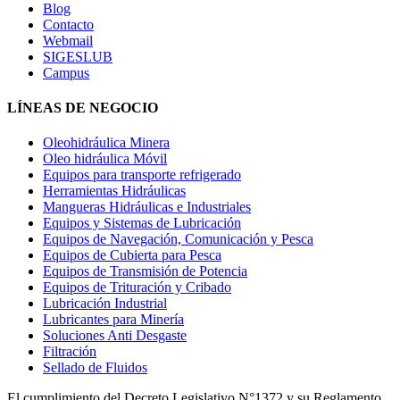
Blog
Contacto
Webmail
SIGESLUB
Campus
LÍNEAS DE NEGOCIO
Oleohidráulica Minera
Oleo hidráulica Móvil
Equipos para transporte refrigerado
Herramientas Hidráulicas
Mangueras Hidráulicas e Industriales
Equipos y Sistemas de Lubricación
Equipos de Navegación, Comunicación y Pesca
Equipos de Cubierta para Pesca
Equipos de Transmisión de Potencia
Equipos de Trituración y Cribado
Lubricación Industrial
Lubricantes para Minería
Soluciones Anti Desgaste
Filtración
Sellado de Fluidos
El cumplimiento del Decreto Legislativo N°1372 y su Reglamento