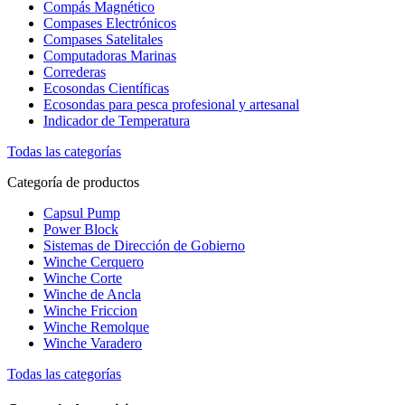
Compás Magnético
Compases Electrónicos
Compases Satelitales
Computadoras Marinas
Correderas
Ecosondas Científicas
Ecosondas para pesca profesional y artesanal
Indicador de Temperatura
Todas las categorías
Categoría de productos
Capsul Pump
Power Block
Sistemas de Dirección de Gobierno
Winche Cerquero
Winche Corte
Winche de Ancla
Winche Friccion
Winche Remolque
Winche Varadero
Todas las categorías