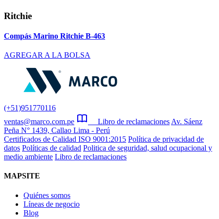
Ritchie
Compás Marino Ritchie B-463
AGREGAR A LA BOLSA
(+51)951770116
ventas@marco.com.pe
Libro de reclamaciones
Av. Sáenz
Peña N° 1439, Callao Lima - Perú
Certificados de Calidad ISO 9001:2015
Política de privacidad de
datos
Políticas de calidad
Politica de seguridad, salud ocupacional y
medio ambiente
Libro de reclamaciones
MAPSITE
Quiénes somos
Líneas de negocio
Blog