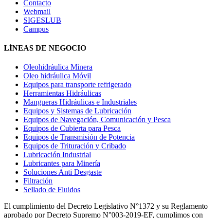
Contacto
Webmail
SIGESLUB
Campus
LÍNEAS DE NEGOCIO
Oleohidráulica Minera
Oleo hidráulica Móvil
Equipos para transporte refrigerado
Herramientas Hidráulicas
Mangueras Hidráulicas e Industriales
Equipos y Sistemas de Lubricación
Equipos de Navegación, Comunicación y Pesca
Equipos de Cubierta para Pesca
Equipos de Transmisión de Potencia
Equipos de Trituración y Cribado
Lubricación Industrial
Lubricantes para Minería
Soluciones Anti Desgaste
Filtración
Sellado de Fluidos
El cumplimiento del Decreto Legislativo N°1372 y su Reglamento
aprobado por Decreto Supremo N°003-2019-EF, cumplimos con