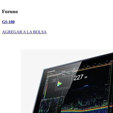
Furuno
GS-100
AGREGAR A LA BOLSA