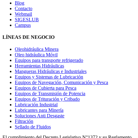
Blog
Contacto
Webmail
SIGESLUB
Campus
LÍNEAS DE NEGOCIO
Oleohidráulica Minera
Oleo hidráulica Móvil
Equipos para transporte refrigerado
Herramientas Hidráulicas
Mangueras Hidráulicas e Industriales
Equipos y Sistemas de Lubricación
Equipos de Navegación, Comunicación y Pesca
Equipos de Cubierta para Pesca
Equipos de Transmisión de Potencia
Equipos de Trituración y Cribado
Lubricación Industrial
Lubricantes para Minería
Soluciones Anti Desgaste
Filtración
Sellado de Fluidos
El cumplimiento del Decreto Legislativo N°1372 y su Reglamento