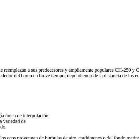
 reemplazan a sus predecesores y ampliamente populares CH-250 y C
rededor del barco en breve tiempo, dependiendo de la distancia de los e
a única de interpolación.
a variedad de
ado.
ue los ecos provengan de burbujas de aire, cardúmenes o del fondo marin