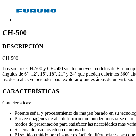
CH-500
DESCRIPCIÓN
CH-500
Los sonares CH-500 y CH-600 son los nuevos modelos de Furuno que
ángulos de 6°, 12°, 15°, 18°, 21° y 24° que pueden cubrir los 360° al
usados a altas velocidades para explorar grandes áreas de un vistazo.
CARACTERÍSTICAS
Características:
Potente señal y procesamiento de imagen basado en su tecnologí
Provee imágenes de alta definición que pueden mostrarse en un
modos de presentación para satisfacer las necesidades más vari
Sistema de uso novedoso e innovador.
El sonido emitido por el sonar es fácil de diferenciar ya sea q