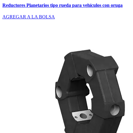
Reductores Planetarios tipo rueda para vehículos con oruga
AGREGAR A LA BOLSA