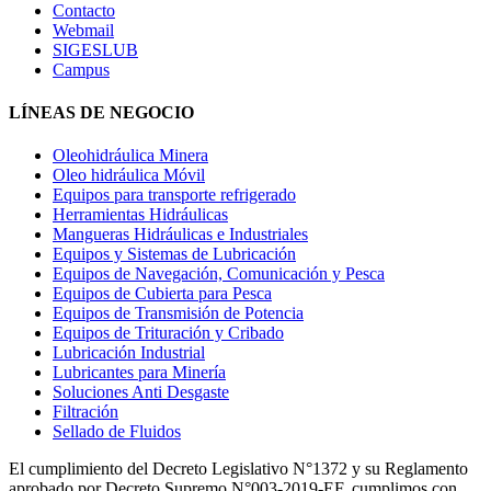
Contacto
Webmail
SIGESLUB
Campus
LÍNEAS DE NEGOCIO
Oleohidráulica Minera
Oleo hidráulica Móvil
Equipos para transporte refrigerado
Herramientas Hidráulicas
Mangueras Hidráulicas e Industriales
Equipos y Sistemas de Lubricación
Equipos de Navegación, Comunicación y Pesca
Equipos de Cubierta para Pesca
Equipos de Transmisión de Potencia
Equipos de Trituración y Cribado
Lubricación Industrial
Lubricantes para Minería
Soluciones Anti Desgaste
Filtración
Sellado de Fluidos
El cumplimiento del Decreto Legislativo N°1372 y su Reglamento
aprobado por Decreto Supremo N°003-2019-EF, cumplimos con