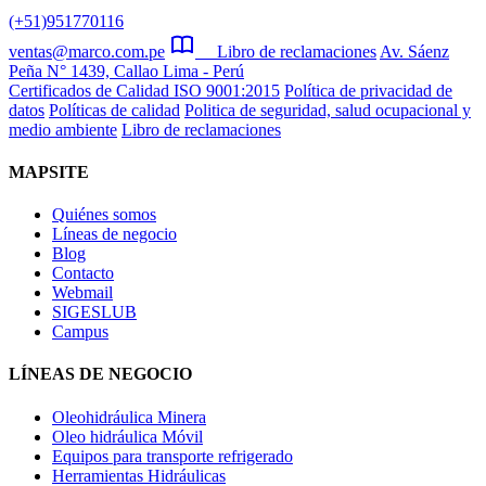
(+51)951770116
ventas@marco.com.pe
Libro de reclamaciones
Av. Sáenz
Peña N° 1439, Callao Lima - Perú
Certificados de Calidad ISO 9001:2015
Política de privacidad de
datos
Políticas de calidad
Politica de seguridad, salud ocupacional y
medio ambiente
Libro de reclamaciones
MAPSITE
Quiénes somos
Líneas de negocio
Blog
Contacto
Webmail
SIGESLUB
Campus
LÍNEAS DE NEGOCIO
Oleohidráulica Minera
Oleo hidráulica Móvil
Equipos para transporte refrigerado
Herramientas Hidráulicas