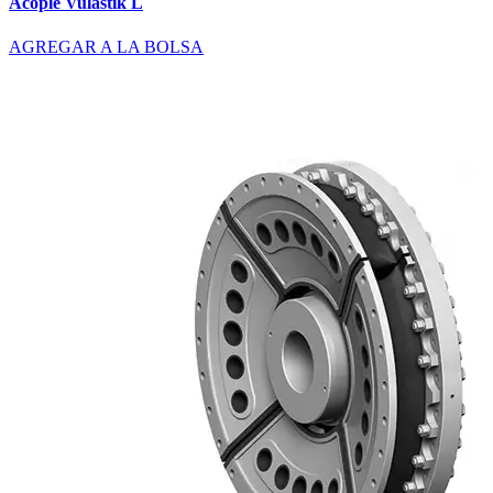
Acople Vulastik L
AGREGAR A LA BOLSA