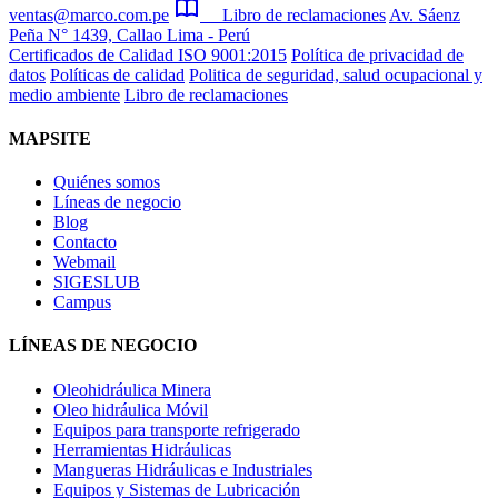
ventas@marco.com.pe
Libro de reclamaciones
Av. Sáenz
Peña N° 1439, Callao Lima - Perú
Certificados de Calidad ISO 9001:2015
Política de privacidad de
datos
Políticas de calidad
Politica de seguridad, salud ocupacional y
medio ambiente
Libro de reclamaciones
MAPSITE
Quiénes somos
Líneas de negocio
Blog
Contacto
Webmail
SIGESLUB
Campus
LÍNEAS DE NEGOCIO
Oleohidráulica Minera
Oleo hidráulica Móvil
Equipos para transporte refrigerado
Herramientas Hidráulicas
Mangueras Hidráulicas e Industriales
Equipos y Sistemas de Lubricación