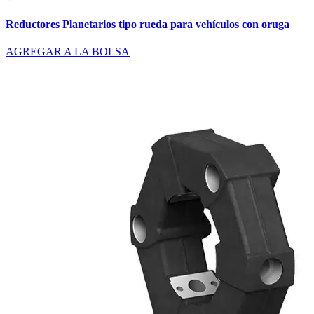
Reductores Planetarios tipo rueda para vehículos con oruga
AGREGAR A LA BOLSA