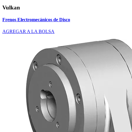
Vulkan
Frenos Electromecánicos de Disco
AGREGAR A LA BOLSA