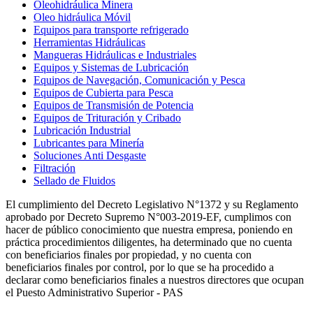
Oleohidráulica Minera
Oleo hidráulica Móvil
Equipos para transporte refrigerado
Herramientas Hidráulicas
Mangueras Hidráulicas e Industriales
Equipos y Sistemas de Lubricación
Equipos de Navegación, Comunicación y Pesca
Equipos de Cubierta para Pesca
Equipos de Transmisión de Potencia
Equipos de Trituración y Cribado
Lubricación Industrial
Lubricantes para Minería
Soluciones Anti Desgaste
Filtración
Sellado de Fluidos
El cumplimiento del Decreto Legislativo N°1372 y su Reglamento
aprobado por Decreto Supremo N°003-2019-EF, cumplimos con
hacer de público conocimiento que nuestra empresa, poniendo en
práctica procedimientos diligentes, ha determinado que no cuenta
con beneficiarios finales por propiedad, y no cuenta con
beneficiarios finales por control, por lo que se ha procedido a
declarar como beneficiarios finales a nuestros directores que ocupan
el Puesto Administrativo Superior - PAS