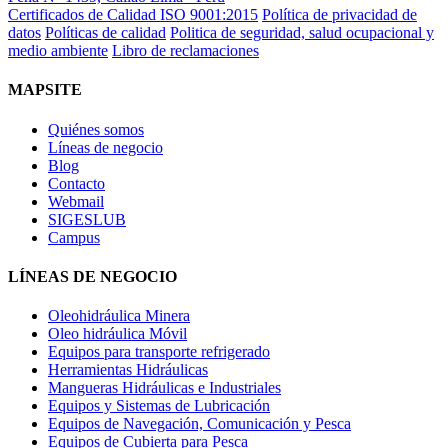
Certificados de Calidad ISO 9001:2015
Política de privacidad de
datos
Políticas de calidad
Politica de seguridad, salud ocupacional y
medio ambiente
Libro de reclamaciones
MAPSITE
Quiénes somos
Líneas de negocio
Blog
Contacto
Webmail
SIGESLUB
Campus
LÍNEAS DE NEGOCIO
Oleohidráulica Minera
Oleo hidráulica Móvil
Equipos para transporte refrigerado
Herramientas Hidráulicas
Mangueras Hidráulicas e Industriales
Equipos y Sistemas de Lubricación
Equipos de Navegación, Comunicación y Pesca
Equipos de Cubierta para Pesca