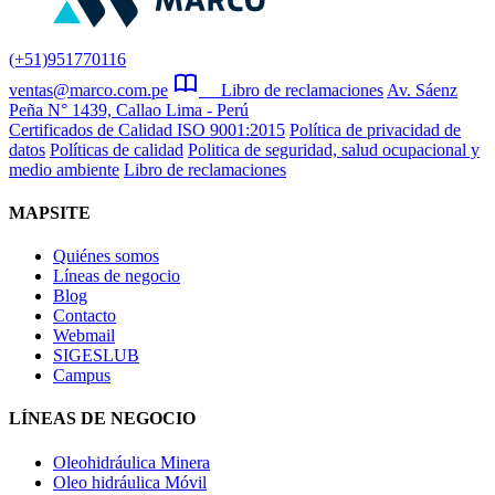
(+51)951770116
ventas@marco.com.pe
Libro de reclamaciones
Av. Sáenz
Peña N° 1439, Callao Lima - Perú
Certificados de Calidad ISO 9001:2015
Política de privacidad de
datos
Políticas de calidad
Politica de seguridad, salud ocupacional y
medio ambiente
Libro de reclamaciones
MAPSITE
Quiénes somos
Líneas de negocio
Blog
Contacto
Webmail
SIGESLUB
Campus
LÍNEAS DE NEGOCIO
Oleohidráulica Minera
Oleo hidráulica Móvil