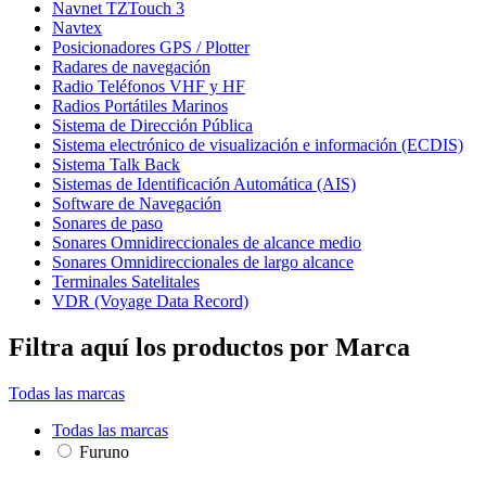
Navnet TZTouch 3
Navtex
Posicionadores GPS / Plotter
Radares de navegación
Radio Teléfonos VHF y HF
Radios Portátiles Marinos
Sistema de Dirección Pública
Sistema electrónico de visualización e información (ECDIS)
Sistema Talk Back
Sistemas de Identificación Automática (AIS)
Software de Navegación
Sonares de paso
Sonares Omnidireccionales de alcance medio
Sonares Omnidireccionales de largo alcance
Terminales Satelitales
VDR (Voyage Data Record)
Filtra aquí los productos por Marca
Todas las marcas
Todas las marcas
Furuno