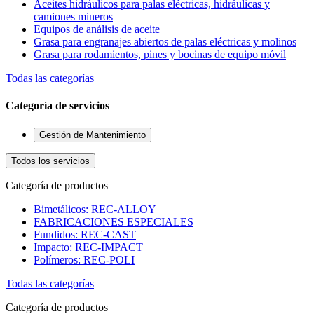
Aceites hidráulicos para palas eléctricas, hidráulicas y
camiones mineros
Equipos de análisis de aceite
Grasa para engranajes abiertos de palas eléctricas y molinos
Grasa para rodamientos, pines y bocinas de equipo móvil
Todas las categorías
Categoría de servicios
Gestión de Mantenimiento
Todos los servicios
Categoría de productos
Bimetálicos: REC-ALLOY
FABRICACIONES ESPECIALES
Fundidos: REC-CAST
Impacto: REC-IMPACT
Polímeros: REC-POLI
Todas las categorías
Categoría de productos