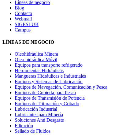
Líneas de negocio
Blog
Contacto
Webmail
SIGESLUB
Campus
LÍNEAS DE NEGOCIO
Oleohidráulica Minera
Oleo hidráulica Móvil
Equipos para transporte refrigerado
Herramientas Hidráulicas
Mangueras Hidráulicas e Industriales
Equipos y Sistemas de Lubricación
Equipos de Navegación, Comunicación y Pesca
Equipos de Cubierta para Pesca
Equipos de Transmisión de Potencia
Equipos de Trituración y Cribado
Lubricación Industrial
Lubricantes para Minería
Soluciones Anti Desgaste
Filtración
Sellado de Fluidos