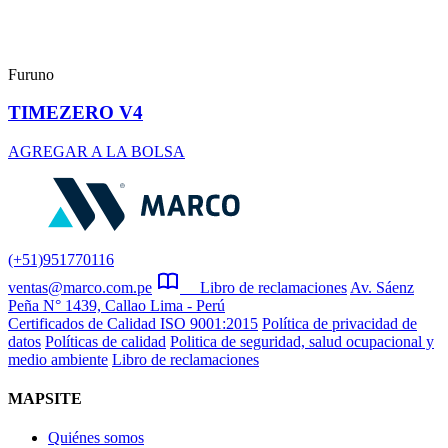
Furuno
TIMEZERO V4
AGREGAR A LA BOLSA
(+51)951770116
ventas@marco.com.pe
Libro de reclamaciones
Av. Sáenz
Peña N° 1439, Callao Lima - Perú
Certificados de Calidad ISO 9001:2015
Política de privacidad de
datos
Políticas de calidad
Politica de seguridad, salud ocupacional y
medio ambiente
Libro de reclamaciones
MAPSITE
Quiénes somos