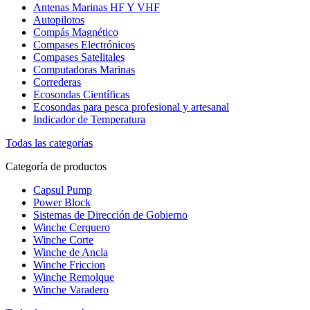
Antenas Marinas HF Y VHF
Autopilotos
Compás Magnético
Compases Electrónicos
Compases Satelitales
Computadoras Marinas
Correderas
Ecosondas Científicas
Ecosondas para pesca profesional y artesanal
Indicador de Temperatura
Todas las categorías
Categoría de productos
Capsul Pump
Power Block
Sistemas de Dirección de Gobierno
Winche Cerquero
Winche Corte
Winche de Ancla
Winche Friccion
Winche Remolque
Winche Varadero