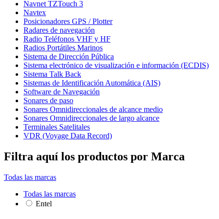
Navnet TZTouch 3
Navtex
Posicionadores GPS / Plotter
Radares de navegación
Radio Teléfonos VHF y HF
Radios Portátiles Marinos
Sistema de Dirección Pública
Sistema electrónico de visualización e información (ECDIS)
Sistema Talk Back
Sistemas de Identificación Automática (AIS)
Software de Navegación
Sonares de paso
Sonares Omnidireccionales de alcance medio
Sonares Omnidireccionales de largo alcance
Terminales Satelitales
VDR (Voyage Data Record)
Filtra aquí los productos por Marca
Todas las marcas
Todas las marcas
Entel