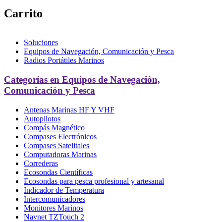
Carrito
Soluciones
Equipos de Navegación, Comunicación y Pesca
Radios Portátiles Marinos
Categorías en Equipos de Navegación,
Comunicación y Pesca
Antenas Marinas HF Y VHF
Autopilotos
Compás Magnético
Compases Electrónicos
Compases Satelitales
Computadoras Marinas
Correderas
Ecosondas Científicas
Ecosondas para pesca profesional y artesanal
Indicador de Temperatura
Intercomunicadores
Monitores Marinos
Navnet TZTouch 2