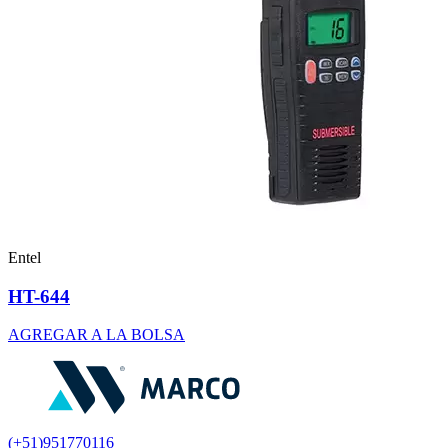
Entel
HT-644
AGREGAR A LA BOLSA
(+51)951770116