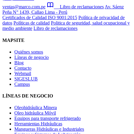
ventas@marco.com.pe
Libro de reclamaciones
Av. Sáenz
Peña N° 1439, Callao Lima - Perú
Certificados de Calidad ISO 9001:2015
Política de privacidad de
datos
Políticas de calidad
Politica de seguridad, salud ocupacional y
medio ambiente
Libro de reclamaciones
MAPSITE
Quiénes somos
Líneas de negocio
Blog
Contacto
Webmail
SIGESLUB
Campus
LÍNEAS DE NEGOCIO
Oleohidráulica Minera
Oleo hidráulica Móvil
Equipos para transporte refrigerado
Herramientas Hidráulicas
Mangueras Hidráulicas e Industriales