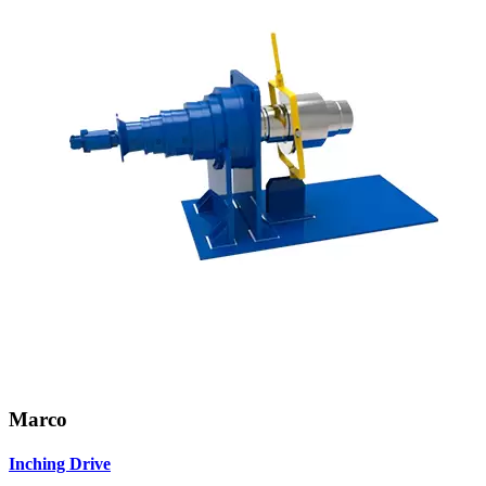
Marco
Inching Drive