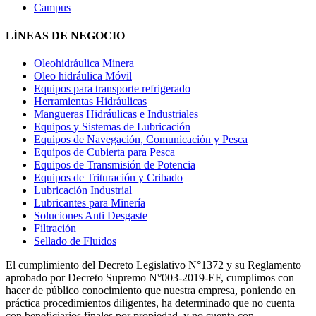
Campus
LÍNEAS DE NEGOCIO
Oleohidráulica Minera
Oleo hidráulica Móvil
Equipos para transporte refrigerado
Herramientas Hidráulicas
Mangueras Hidráulicas e Industriales
Equipos y Sistemas de Lubricación
Equipos de Navegación, Comunicación y Pesca
Equipos de Cubierta para Pesca
Equipos de Transmisión de Potencia
Equipos de Trituración y Cribado
Lubricación Industrial
Lubricantes para Minería
Soluciones Anti Desgaste
Filtración
Sellado de Fluidos
El cumplimiento del Decreto Legislativo N°1372 y su Reglamento
aprobado por Decreto Supremo N°003-2019-EF, cumplimos con
hacer de público conocimiento que nuestra empresa, poniendo en
práctica procedimientos diligentes, ha determinado que no cuenta
con beneficiarios finales por propiedad, y no cuenta con