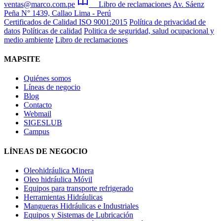
ventas@marco.com.pe
Libro de reclamaciones
Av. Sáenz
Peña N° 1439, Callao Lima - Perú
Certificados de Calidad ISO 9001:2015
Política de privacidad de
datos
Políticas de calidad
Politica de seguridad, salud ocupacional y
medio ambiente
Libro de reclamaciones
MAPSITE
Quiénes somos
Líneas de negocio
Blog
Contacto
Webmail
SIGESLUB
Campus
LÍNEAS DE NEGOCIO
Oleohidráulica Minera
Oleo hidráulica Móvil
Equipos para transporte refrigerado
Herramientas Hidráulicas
Mangueras Hidráulicas e Industriales
Equipos y Sistemas de Lubricación