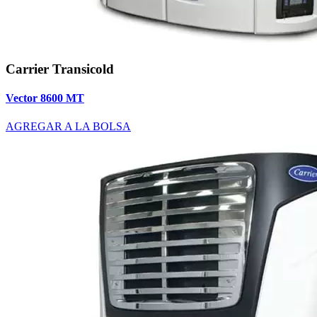
Carrier Transicold
Vector 8600 MT
AGREGAR A LA BOLSA