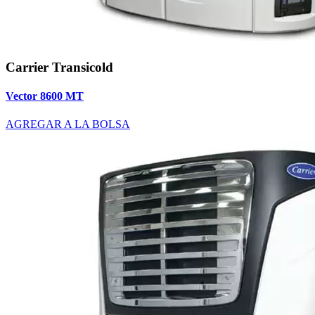
Carrier Transicold
Vector 8600 MT
AGREGAR A LA BOLSA