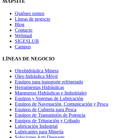
MAPSITE
Quiénes somos
Líneas de negocio
Blog
Contacto
Webmail
SIGESLUB
Campus
LÍNEAS DE NEGOCIO
Oleohidráulica Minera
Oleo hidráulica Móvil
Equipos para transporte refrigerado
Herramientas Hidráulicas
Mangueras Hidráulicas e Industriales
Equipos y Sistemas de Lubricación
Equipos de Navegación, Comunicación y Pesca
Equipos de Cubierta para Pesca
Equipos de Transmisión de Potencia
Equipos de Trituración y Cribado
Lubricación Industrial
Lubricantes para Minería
Soluciones Anti Desgaste