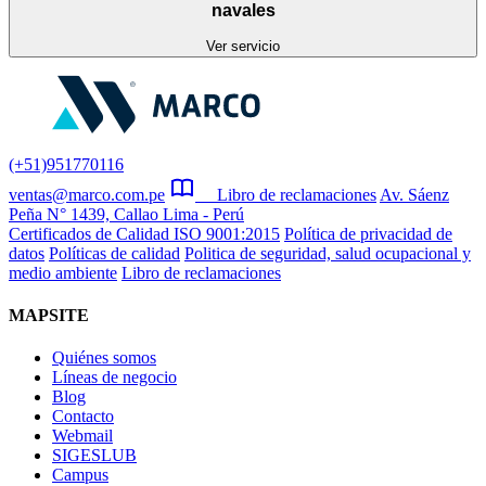
navales
Ver servicio
(+51)951770116
ventas@marco.com.pe
Libro de reclamaciones
Av. Sáenz
Peña N° 1439, Callao Lima - Perú
Certificados de Calidad ISO 9001:2015
Política de privacidad de
datos
Políticas de calidad
Politica de seguridad, salud ocupacional y
medio ambiente
Libro de reclamaciones
MAPSITE
Quiénes somos
Líneas de negocio
Blog
Contacto
Webmail
SIGESLUB
Campus