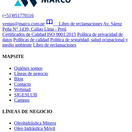
(+51)951770116
ventas@marco.com.pe
Libro de reclamaciones
Av. Sáenz
Peña N° 1439, Callao Lima - Perú
Certificados de Calidad ISO 9001:2015
Política de privacidad de
datos
Políticas de calidad
Politica de seguridad, salud ocupacional y
medio ambiente
Libro de reclamaciones
MAPSITE
Quiénes somos
Líneas de negocio
Blog
Contacto
Webmail
SIGESLUB
Campus
LÍNEAS DE NEGOCIO
Oleohidráulica Minera
Oleo hidráulica Móvil