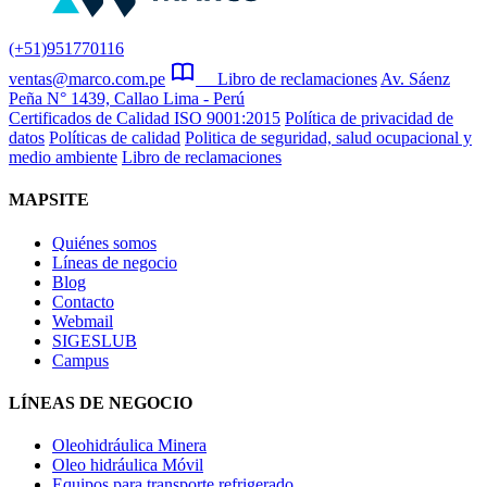
(+51)951770116
ventas@marco.com.pe
Libro de reclamaciones
Av. Sáenz
Peña N° 1439, Callao Lima - Perú
Certificados de Calidad ISO 9001:2015
Política de privacidad de
datos
Políticas de calidad
Politica de seguridad, salud ocupacional y
medio ambiente
Libro de reclamaciones
MAPSITE
Quiénes somos
Líneas de negocio
Blog
Contacto
Webmail
SIGESLUB
Campus
LÍNEAS DE NEGOCIO
Oleohidráulica Minera
Oleo hidráulica Móvil
Equipos para transporte refrigerado