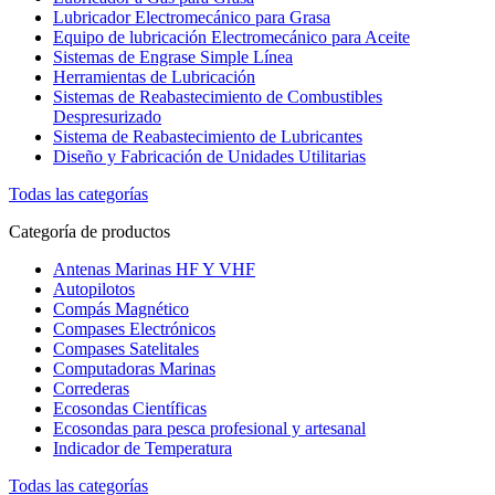
Lubricador Electromecánico para Grasa
Equipo de lubricación Electromecánico para Aceite
Sistemas de Engrase Simple Línea
Herramientas de Lubricación
Sistemas de Reabastecimiento de Combustibles
Despresurizado
Sistema de Reabastecimiento de Lubricantes
Diseño y Fabricación de Unidades Utilitarias
Todas las categorías
Categoría de productos
Antenas Marinas HF Y VHF
Autopilotos
Compás Magnético
Compases Electrónicos
Compases Satelitales
Computadoras Marinas
Correderas
Ecosondas Científicas
Ecosondas para pesca profesional y artesanal
Indicador de Temperatura
Todas las categorías