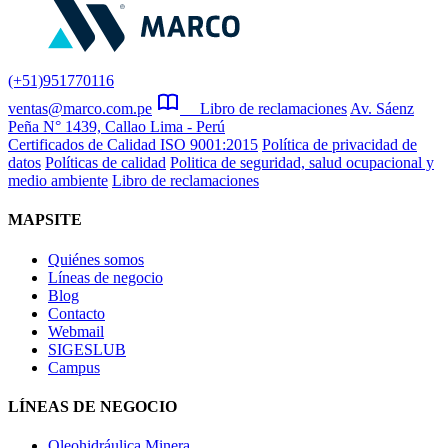
(+51)951770116
ventas@marco.com.pe
Libro de reclamaciones
Av. Sáenz
Peña N° 1439, Callao Lima - Perú
Certificados de Calidad ISO 9001:2015
Política de privacidad de
datos
Políticas de calidad
Politica de seguridad, salud ocupacional y
medio ambiente
Libro de reclamaciones
MAPSITE
Quiénes somos
Líneas de negocio
Blog
Contacto
Webmail
SIGESLUB
Campus
LÍNEAS DE NEGOCIO
Oleohidráulica Minera