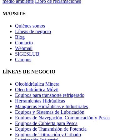
medio ambiente
Libro de reclamaciones
MAPSITE
Quiénes somos
Líneas de negocio
Blog
Contacto
Webmail
SIGESLUB
Campus
LÍNEAS DE NEGOCIO
Oleohidráulica Minera
Oleo hidráulica Móvil
Equipos para transporte refrigerado
Herramientas Hidráulicas
Mangueras Hidráulicas e Industriales
Equipos y Sistemas de Lubricación
Equipos de Navegación, Comunicación y Pesca
Equipos de Cubierta para Pesca
Equipos de Transmisión de Potencia
Equipos de Trituración y Cribado