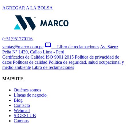
AGREGAR A LA BOLSA
(+51)951770116
ventas@marco.com.pe
Libro de reclamaciones
Av. Sáenz
Peña N° 1439, Callao Lima - Perú
Certificados de Calidad ISO 9001:2015
Política de privacidad de
datos
Políticas de calidad
Politica de seguridad, salud ocupacional y
medio ambiente
Libro de reclamaciones
MAPSITE
Quiénes somos
Líneas de negocio
Blog
Contacto
Webmail
SIGESLUB
Campus