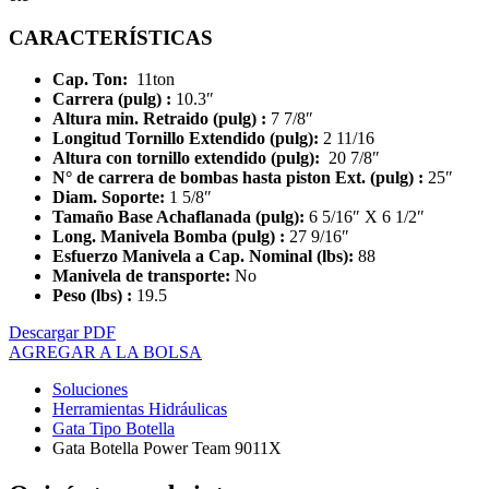
CARACTERÍSTICAS
Cap. Ton:
11ton
Carrera (pulg) :
10.3″
Altura min. Retraido (pulg) :
7 7/8″
Longitud Tornillo Extendido (pulg):
2 11/16
Altura con tornillo extendido (pulg):
20 7/8″
N° de carrera de bombas hasta piston Ext. (pulg) :
25″
Diam. Soporte:
1 5/8″
Tamaño Base Achaflanada (pulg):
6 5/16″ X 6 1/2″
Long. Manivela Bomba (pulg) :
27 9/16″
Esfuerzo Manivela a Cap. Nominal (lbs):
88
Manivela de transporte:
No
Peso (lbs) :
19.5
Descargar PDF
AGREGAR A LA BOLSA
Soluciones
Herramientas Hidráulicas
Gata Tipo Botella
Gata Botella Power Team 9011X