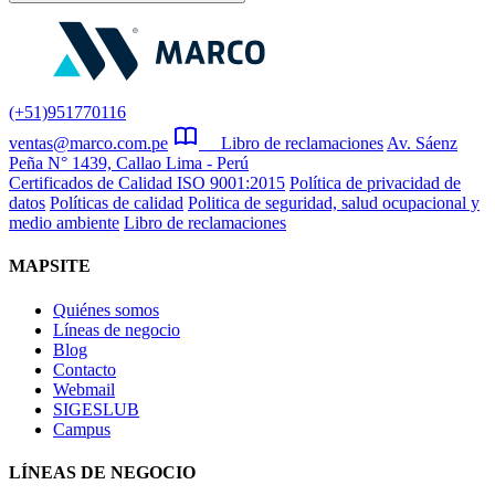
(+51)951770116
ventas@marco.com.pe
Libro de reclamaciones
Av. Sáenz
Peña N° 1439, Callao Lima - Perú
Certificados de Calidad ISO 9001:2015
Política de privacidad de
datos
Políticas de calidad
Politica de seguridad, salud ocupacional y
medio ambiente
Libro de reclamaciones
MAPSITE
Quiénes somos
Líneas de negocio
Blog
Contacto
Webmail
SIGESLUB
Campus
LÍNEAS DE NEGOCIO