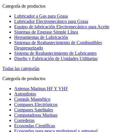
Categoría de productos
Lubricador a Gas para Grasa
Lubricador Electromecánico para Grasa
Equipo de lubricación Electromecánico para Aceite
Sistemas de Engrase Simple Línea
Herramientas de Lubricación
Sistemas de Reabastecimiento de Combustibles
Despresurizado
Sistema de Reabastecimiento de Lubricantes
Diseño y Fabricación de Unidades Utilitarias
Todas las categorías
Categoría de productos
Antenas Marinas HF Y VHF
Autopilotos
Compás Magnético
Compases Electrónicos
Compases Satelitales
Computadoras Marinas
Correderas
Ecosondas Científicas
Ecosondas para pesca profesional y artesanal