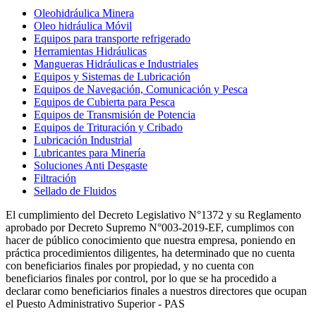
Oleohidráulica Minera
Oleo hidráulica Móvil
Equipos para transporte refrigerado
Herramientas Hidráulicas
Mangueras Hidráulicas e Industriales
Equipos y Sistemas de Lubricación
Equipos de Navegación, Comunicación y Pesca
Equipos de Cubierta para Pesca
Equipos de Transmisión de Potencia
Equipos de Trituración y Cribado
Lubricación Industrial
Lubricantes para Minería
Soluciones Anti Desgaste
Filtración
Sellado de Fluidos
El cumplimiento del Decreto Legislativo N°1372 y su Reglamento
aprobado por Decreto Supremo N°003-2019-EF, cumplimos con
hacer de público conocimiento que nuestra empresa, poniendo en
práctica procedimientos diligentes, ha determinado que no cuenta
con beneficiarios finales por propiedad, y no cuenta con
beneficiarios finales por control, por lo que se ha procedido a
declarar como beneficiarios finales a nuestros directores que ocupan
el Puesto Administrativo Superior - PAS