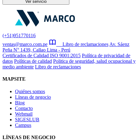
Ver servicio
(+51)951770116
ventas@marco.com.pe
Libro de reclamaciones
Av. Sáenz
Peña N° 1439, Callao Lima - Perú
Certificados de Calidad ISO 9001:2015
Política de privacidad de
datos
Políticas de calidad
Politica de seguridad, salud ocupacional y
medio ambiente
Libro de reclamaciones
MAPSITE
Quiénes somos
Líneas de negocio
Blog
Contacto
Webmail
SIGESLUB
Campus
LÍNEAS DE NEGOCIO