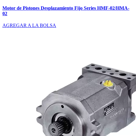
Motor de Pistones Desplazamiento Fijo Series HMF-02/HMA-
02
AGREGAR A LA BOLSA