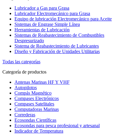
Lubricador a Gas para Grasa
Lubricador Electromecánico para Grasa
Equipo de lubricación Electromecánico para Aceite
Sistemas de Engrase Simple Línea
Herramientas de Lubricación
Sistemas de Reabastecimiento de Combustibles
Despresurizado
Sistema de Reabastecimiento de Lubricantes
Diseño y Fabricación de Unidades Utilitarias
Todas las categorías
Categoría de productos
Antenas Marinas HF Y VHF
Autopilotos
Compás Magnético
Compases Electrónicos
Compases Satelitales
Computadoras Marinas
Correderas
Ecosondas Científicas
Ecosondas para pesca profesional y artesanal
Indicador de Temperatura