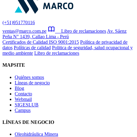
(+51)951770116
ventas@marco.com.pe
Libro de reclamaciones
Av. Sáenz
Peña N° 1439, Callao Lima - Perú
Certificados de Calidad ISO 9001:2015
Política de privacidad de
datos
Políticas de calidad
Politica de seguridad, salud ocupacional y
medio ambiente
Libro de reclamaciones
MAPSITE
Quiénes somos
Líneas de negocio
Blog
Contacto
Webmail
SIGESLUB
Campus
LÍNEAS DE NEGOCIO
Oleohidráulica Minera