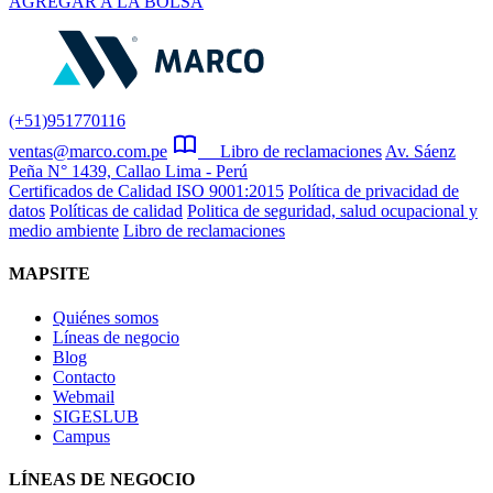
AGREGAR A LA BOLSA
(+51)951770116
ventas@marco.com.pe
Libro de reclamaciones
Av. Sáenz
Peña N° 1439, Callao Lima - Perú
Certificados de Calidad ISO 9001:2015
Política de privacidad de
datos
Políticas de calidad
Politica de seguridad, salud ocupacional y
medio ambiente
Libro de reclamaciones
MAPSITE
Quiénes somos
Líneas de negocio
Blog
Contacto
Webmail
SIGESLUB
Campus
LÍNEAS DE NEGOCIO