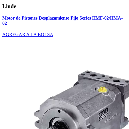
Linde
Motor de Pistones Desplazamiento Fijo Series HMF-02/HMA-
02
AGREGAR A LA BOLSA