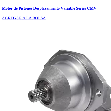
Motor de Pistones Desplazamiento Variable Series CMV
AGREGAR A LA BOLSA