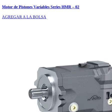
Motor de Pistones Variables Series HMR – 02
AGREGAR A LA BOLSA