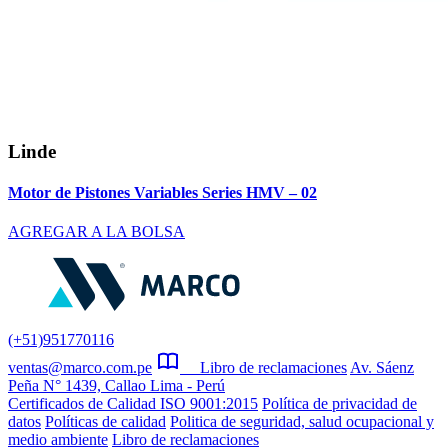
Linde
Motor de Pistones Variables Series HMV – 02
AGREGAR A LA BOLSA
(+51)951770116
ventas@marco.com.pe
Libro de reclamaciones
Av. Sáenz
Peña N° 1439, Callao Lima - Perú
Certificados de Calidad ISO 9001:2015
Política de privacidad de
datos
Políticas de calidad
Politica de seguridad, salud ocupacional y
medio ambiente
Libro de reclamaciones