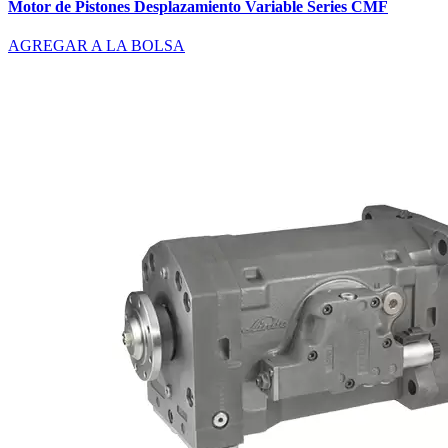
Motor de Pistones Desplazamiento Variable Series CMF
AGREGAR A LA BOLSA