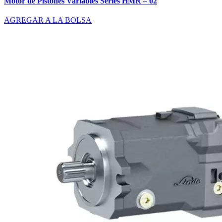
Motor de Pistones Variables Series HMR – 02
AGREGAR A LA BOLSA