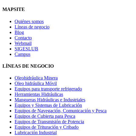
MAPSITE
Quiénes somos
Líneas de negocio
Blog
Contacto
Webmail
SIGESLUB
Campus
LÍNEAS DE NEGOCIO
Oleohidráulica Minera
Oleo hidráulica Móvil
Equipos para transporte refrigerado
Herramientas Hidráulicas
Mangueras Hidráulicas e Industriales
Equipos y Sistemas de Lubricación
Equipos de Navegación, Comunicación y Pesca
Equipos de Cubierta para Pesca
Equipos de Transmisión de Potencia
Equipos de Trituración y Cribado
Lubricación Industrial