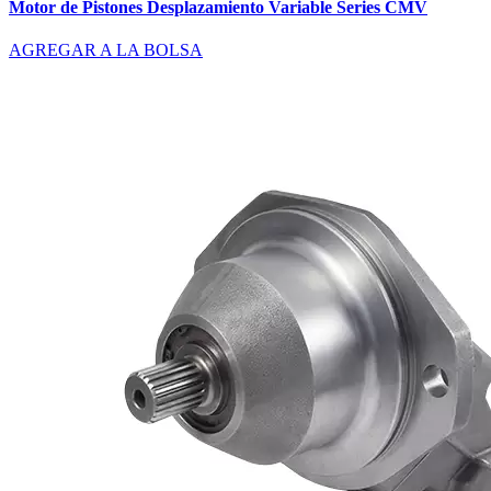
Motor de Pistones Desplazamiento Variable Series CMV
AGREGAR A LA BOLSA