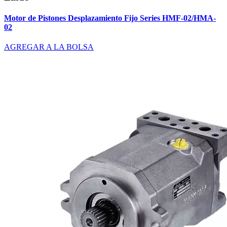
Motor de Pistones Desplazamiento Fijo Series HMF-02/HMA-
02
AGREGAR A LA BOLSA