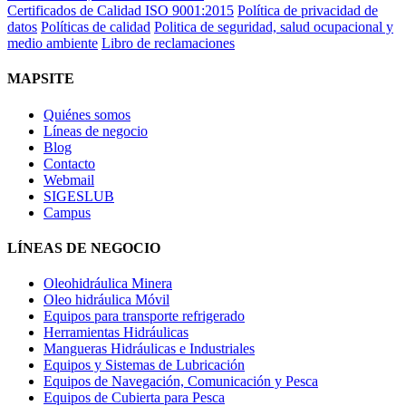
Certificados de Calidad ISO 9001:2015
Política de privacidad de
datos
Políticas de calidad
Politica de seguridad, salud ocupacional y
medio ambiente
Libro de reclamaciones
MAPSITE
Quiénes somos
Líneas de negocio
Blog
Contacto
Webmail
SIGESLUB
Campus
LÍNEAS DE NEGOCIO
Oleohidráulica Minera
Oleo hidráulica Móvil
Equipos para transporte refrigerado
Herramientas Hidráulicas
Mangueras Hidráulicas e Industriales
Equipos y Sistemas de Lubricación
Equipos de Navegación, Comunicación y Pesca
Equipos de Cubierta para Pesca