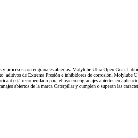
as y procesos con engranajes abiertos. Molylube Ultra Open Gear Lubric
ito, aditivos de Extrema Presión e inhibidores de corrosión. Molylube 
bricant está recomendado para el uso en engranajes abiertos en aplicac
jes abiertos de la marca Caterpillar y cumplen o superan las caracterís