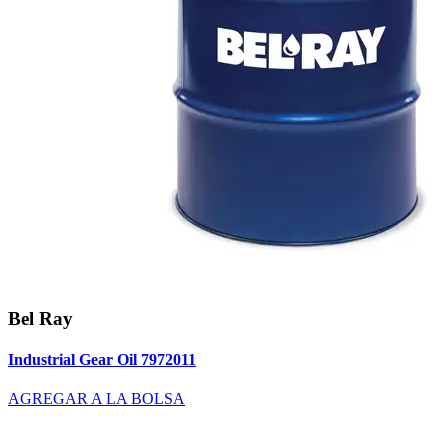
Bel Ray
Industrial Gear Oil 7972011
AGREGAR A LA BOLSA