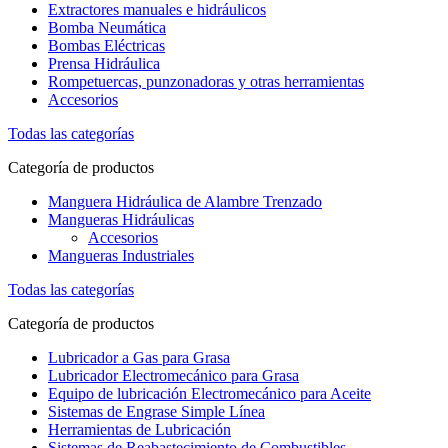
Extractores manuales e hidráulicos
Bomba Neumática
Bombas Eléctricas
Prensa Hidráulica
Rompetuercas, punzonadoras y otras herramientas
Accesorios
Todas las categorías
Categoría de productos
Manguera Hidráulica de Alambre Trenzado
Mangueras Hidráulicas
Accesorios
Mangueras Industriales
Todas las categorías
Categoría de productos
Lubricador a Gas para Grasa
Lubricador Electromecánico para Grasa
Equipo de lubricación Electromecánico para Aceite
Sistemas de Engrase Simple Línea
Herramientas de Lubricación
Sistemas de Reabastecimiento de Combustibles