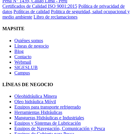
Peña N° 1439, Callao Lima - Perú
Certificados de Calidad ISO 9001:2015
Política de privacidad de
datos
Políticas de calidad
Politica de seguridad, salud ocupacional y
medio ambiente
Libro de reclamaciones
MAPSITE
Quiénes somos
Líneas de negocio
Blog
Contacto
Webmail
SIGESLUB
Campus
LÍNEAS DE NEGOCIO
Oleohidráulica Minera
Oleo hidráulica Móvil
Equipos para transporte refrigerado
Herramientas Hidráulicas
Mangueras Hidráulicas e Industriales
Equipos y Sistemas de Lubricación
Equipos de Navegación, Comunicación y Pesca
Equipos de Cubierta para Pesca